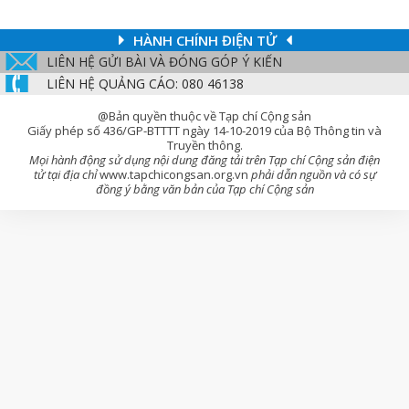
HÀNH CHÍNH ĐIỆN TỬ
LIÊN HỆ GỬI BÀI VÀ ĐÓNG GÓP Ý KIẾN
LIÊN HỆ QUẢNG CÁO: 080 46138
@Bản quyền thuộc về Tạp chí Cộng sản
Giấy phép số 436/GP-BTTTT ngày 14-10-2019 của Bộ Thông tin và
Truyền thông.
Mọi hành động sử dụng nội dung đăng tải trên Tạp chí Cộng sản điện
tử tại địa chỉ
www.tapchicongsan.org.vn
phải dẫn nguồn và có sự
đồng ý bằng văn bản của Tạp chí Cộng sản