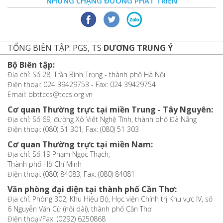
NHỮNG CHẶNG ĐƯỜNG PHÁT TRIỂN
TỔNG BIÊN TẬP: PGS, TS
DƯƠNG TRUNG Ý
Bộ Biên tập:
Địa chỉ: Số 28, Trần Bình Trọng - thành phố Hà Nội
Điện thoại: 024 39429753 - Fax: 024 39429754
Email: bbttccs@tccs.org.vn
Cơ quan Thường trực tại miền Trung - Tây Nguyên:
Địa chỉ: Số 69, đường Xô Viết Nghệ Tĩnh, thành phố Đà Nẵng
Điện thoại: (080) 51 301; Fax: (080) 51 303
Cơ quan Thường trực tại miền Nam:
Địa chỉ: Số 19 Phạm Ngọc Thạch,
Thành phố Hồ Chí Minh
Điện thoại: (080) 84083; Fax: (080) 84081
Văn phòng đại diện tại thành phố Cần Thơ:
Địa chỉ: Phòng 302, Khu Hiệu Bộ, Học viện Chính trị Khu vực IV, số
6 Nguyễn Văn Cừ (nối dài), thành phố Cần Thơ
Điện thoại/Fax: (0292) 6250868