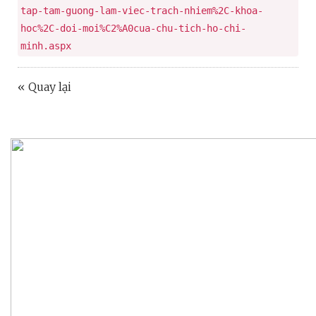
tap-tam-guong-lam-viec-trach-nhiem%2C-khoa-
hoc%2C-doi-moi%C2%A0cua-chu-tich-ho-chi-
minh.aspx
« Quay lại