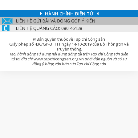
HÀNH CHÍNH ĐIỆN TỬ
LIÊN HỆ GỬI BÀI VÀ ĐÓNG GÓP Ý KIẾN
LIÊN HỆ QUẢNG CÁO: 080 46138
@Bản quyền thuộc về Tạp chí Cộng sản
Giấy phép số 436/GP-BTTTT ngày 14-10-2019 của Bộ Thông tin và
Truyền thông.
Mọi hành động sử dụng nội dung đăng tải trên Tạp chí Cộng sản điện
tử tại địa chỉ
www.tapchicongsan.org.vn
phải dẫn nguồn và có sự
đồng ý bằng văn bản của Tạp chí Cộng sản