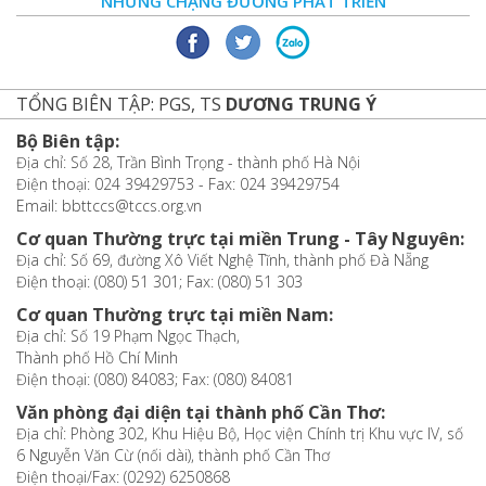
NHỮNG CHẶNG ĐƯỜNG PHÁT TRIỂN
TỔNG BIÊN TẬP: PGS, TS
DƯƠNG TRUNG Ý
Bộ Biên tập:
Địa chỉ: Số 28, Trần Bình Trọng - thành phố Hà Nội
Điện thoại: 024 39429753 - Fax: 024 39429754
Email: bbttccs@tccs.org.vn
Cơ quan Thường trực tại miền Trung - Tây Nguyên:
Địa chỉ: Số 69, đường Xô Viết Nghệ Tĩnh, thành phố Đà Nẵng
Điện thoại: (080) 51 301; Fax: (080) 51 303
Cơ quan Thường trực tại miền Nam:
Địa chỉ: Số 19 Phạm Ngọc Thạch,
Thành phố Hồ Chí Minh
Điện thoại: (080) 84083; Fax: (080) 84081
Văn phòng đại diện tại thành phố Cần Thơ:
Địa chỉ: Phòng 302, Khu Hiệu Bộ, Học viện Chính trị Khu vực IV, số
6 Nguyễn Văn Cừ (nối dài), thành phố Cần Thơ
Điện thoại/Fax: (0292) 6250868