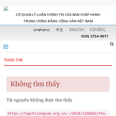
CƠ QUAN LÝ LUẬN CHÍNH TRỊ CỦA BAN CHẤP HÀNH
TRUNG ƯƠNG ĐẢNG CỘNG SẢN VIỆT NAM
ພາສາລາວ
中文
ENGLISH
ESPAÑOL
ISSN 2734-9071
TRẠNG THÁI
Không tìm thấy
Tài nguyên không được tìm thấy.
https://tapchicongsan.org.vn/-/2018/1206002/thu-