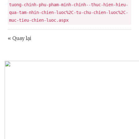
tuong-chinh-phu-pham-minh-chinh--thuc-hien-hieu-
qua-tam-nhin-chien-luoc%2C-tu-chu-chien-luoc%2C-
muc-tieu-chien-luoc.aspx
« Quay lại