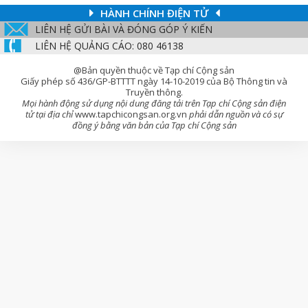
HÀNH CHÍNH ĐIỆN TỬ
LIÊN HỆ GỬI BÀI VÀ ĐÓNG GÓP Ý KIẾN
LIÊN HỆ QUẢNG CÁO: 080 46138
@Bản quyền thuộc về Tạp chí Cộng sản
Giấy phép số 436/GP-BTTTT ngày 14-10-2019 của Bộ Thông tin và
Truyền thông.
Mọi hành động sử dụng nội dung đăng tải trên Tạp chí Cộng sản điện
tử tại địa chỉ
www.tapchicongsan.org.vn
phải dẫn nguồn và có sự
đồng ý bằng văn bản của Tạp chí Cộng sản