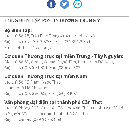
TỔNG BIÊN TẬP: PGS, TS
DƯƠNG TRUNG Ý
Bộ Biên tập:
Địa chỉ: Số 28, Trần Bình Trọng - thành phố Hà Nội
Điện thoại: 024 39429753 - Fax: 024 39429754
Email: bbttccs@tccs.org.vn
Cơ quan Thường trực tại miền Trung - Tây Nguyên:
Địa chỉ: Số 69, đường Xô Viết Nghệ Tĩnh, thành phố Đà Nẵng
Điện thoại: (080) 51 301; Fax: (080) 51 303
Cơ quan Thường trực tại miền Nam:
Địa chỉ: Số 19 Phạm Ngọc Thạch,
Thành phố Hồ Chí Minh
Điện thoại: (080) 84083; Fax: (080) 84081
Văn phòng đại diện tại thành phố Cần Thơ:
Địa chỉ: Phòng 302, Khu Hiệu Bộ, Học viện Chính trị Khu vực IV, số
6 Nguyễn Văn Cừ (nối dài), thành phố Cần Thơ
Điện thoại/Fax: (0292) 6250868